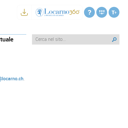
rtuale
@locarno.ch
.