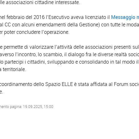
elle associazioni cittadine interessate.
 nel febbraio del 2016 l’Esecutivo aveva licenziato il
Messaggio m
al CC con alcuni emendamenti della Gestione) con tutte le moda
r poter concludere l’operazione.
 permette di valorizzare l’attività delle associazioni presenti sul 
averso l’incontro, lo scambio, il dialogo fra le diverse realtà socio-
o partecipi i cittadini, sviluppando e consolidando in tal modo i
territoriale.
coordinamento dello Spazio ELLE è
stata affidata al Forum soci
e.
mento pagina: 19.09.2025, 15:00