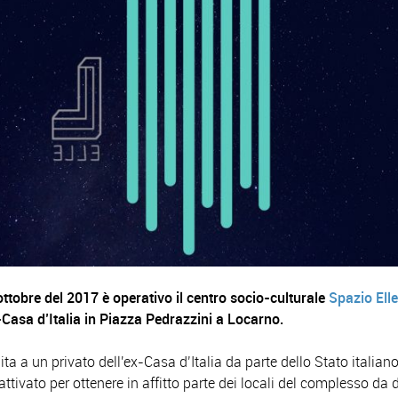
ttobre del 2017 è operativo il centro socio-culturale
Spazio Ell
x-Casa d’Italia in Piazza Pedrazzini a Locarno.
ta a un privato dell'ex-Casa d’Italia da parte dello Stato italiano
 attivato per ottenere in affitto parte dei locali del complesso da 