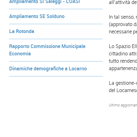
Ampliamento SI Saleggi - L'OASI
all’attività d
Ampliamento SE Solduno
In tal senso,
(approvato d
La Rotonda
necessarie pe
Lo Spazio Elle
Rapporto Commissione Municipale
cittadino attr
Economia
tutto rendend
appartenenza 
Dinamiche demografiche a Locarno
La gestione-
del Locarnes
Ultimo aggiorna