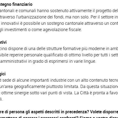
stegno finanziario
cantonali e comunali hanno sostenuto attivamente il progetto de
ttraverso I'urbanizzazione dei fondi, ma non solo. Per il settore i
i innovativi è possibile un sostegno cantonale attraverso un con
gli investimenti o come agevolazione fiscale.
tivi
cino dispone di una delle strutture formative più moderne in am
bile reperire personale qualificato di ottimo livello per tutti i sett
 amministrativi in grado di esprimersi in varie lingue.
gici
è sede di alcune importanti industrie con un alto contenuto tecn
 un'area geograficamente piuttosto limitata. Da questa situazio
 ottime sinergie sotto vari punti di vista. La Città è pronta a favorir
i.
re di persona gli aspetti descritti in precedenza? Volete disporre 