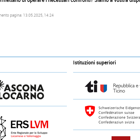
ermettano di operare i necessari confronti? Siamo a vostra disp
mento pagina: 13.05.2025, 14:24
Istituzioni superiori