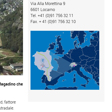
Via Alla Morettina 9
6601 Locarno
Tel. +41 (0)91 756 32 11
Fax. + 41 (0)91 756 32 10
i Magadino che
d, fattore
stradale.