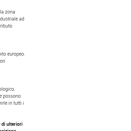
lla zona
ndustriale ad
tributo
bito europeo.
ori
ologico,
ne possono
le in tutti i
di ulteriori