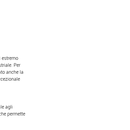
di estremo
triale. Per
ato anche la
eccezionale
le agli
 che permette