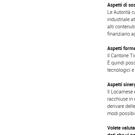
Aspetti di so
Le Autorità 
industriale a
alti contenut
finanziario a
Aspetti forma
Il Cantone Ti
È quindi possi
tecnologici e
Aspetti siner
Il Locarnese 
racchiuse in
derivare delle
modi possibil
Volete valuta