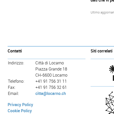
dati che vi p
Ultimo aggiorna
Contatti
Siti correlati
Indirizzo:
Città di Locarno
Piazza Grande 18
CH-6600 Locarno
Telefono:
+41 91 756 31 11
Fax:
+41 91 756 32 61
Email:
citta@locarno.ch
Privacy Policy
Cookie Policy