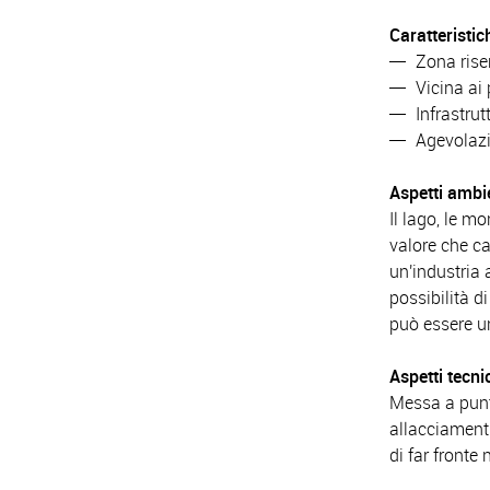
Caratteristic
Zona rise
Vicina ai
Infrastru
Agevolazi
Aspetti ambi
Il lago, le m
valore che ca
un'industria 
possibilità d
può essere 
Aspetti tecni
Messa a punto
allacciamenti
di far fronte 