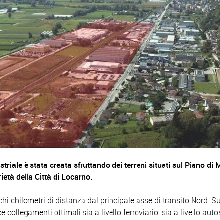
triale è stata creata sfruttando dei terreni situati sul Piano d
ietà della Città di Locarno.
chi chilometri di distanza dal principale asse di transito Nord-Su
e collegamenti ottimali sia a livello ferroviario, sia a livello auto