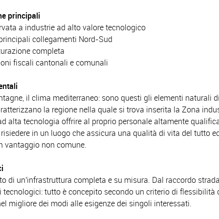
he principali
rvata a industrie ad alto valore tecnologico
 principali collegamenti Nord-Sud
tturazione completa
oni fiscali cantonali e comunali
entali
ontagne, il clima mediterraneo: sono questi gli elementi naturali 
ratterizzano la regione nella quale si trova inserita la Zona indus
ad alta tecnologia offrire al proprio personale altamente qualific
i risiedere in un luogo che assicura una qualità di vita del tutto 
un vantaggio non comune.
ci
 di un'infrastruttura completa e su misura. Dal raccordo strada
 tecnologici: tutto è concepito secondo un criterio di flessibilità
nel migliore dei modi alle esigenze dei singoli interessati.