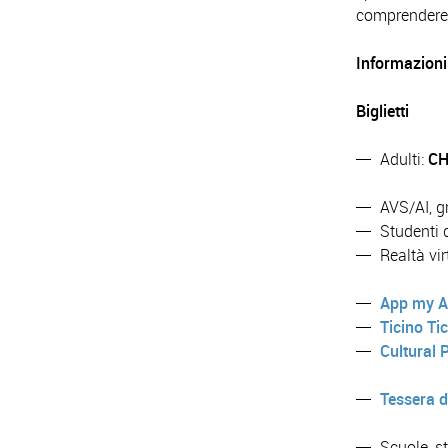
comprendere 
Informazioni
Biglietti
Adulti:
CH
AVS/AI, g
Studenti 
Realtà vir
App my A
Ticino Ti
Cultural
Tessera d
Scuole, s