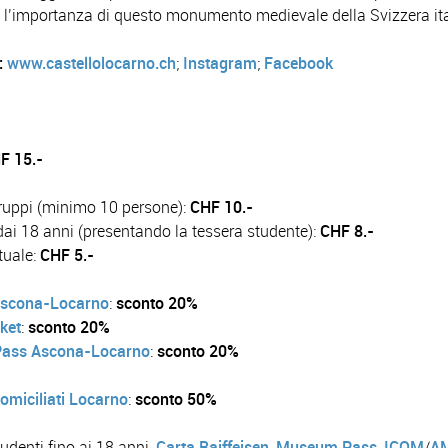
l’importanza di questo monumento medievale della Svizzera it
:
www.castellolocarno.ch
;
Instagram
;
Facebook
F 15.-
ruppi (minimo 10 persone):
CHF 10.-
dai 18 anni (presentando la tessera studente):
CHF 8.-
tuale:
CHF 5.-
scona-Locarno
:
sconto 20%
cket
:
sconto 20%
 Pass Ascona-Locarno
:
sconto 20%
omiciliati Locarno
:
sconto 50%
tudenti fino ai 18 anni,
Carta Raiffeisen
,
Museum Pass
,
ICOM
/
A