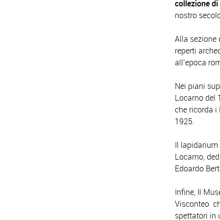
collezione di
nostro secolo
Alla sezione 
reperti arche
all’epoca rom
Nei piani sup
Locarno del 
che ricorda i 
1925.
Il lapidarium
Locarno, dedi
Edoardo Berta
Infine, Il Mu
Visconteo ch
spettatori in