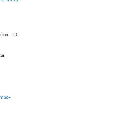
 (min. 10
sca
empo-