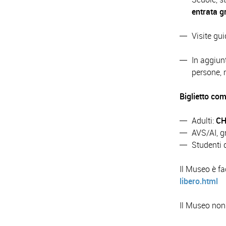
entrata g
Visite gu
In aggiun
persone,
Biglietto co
Adulti:
CH
AVS/AI, g
Studenti 
Il Museo è fa
libero.html
Il Museo non è