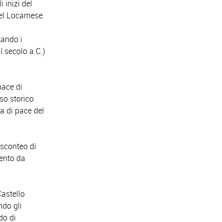
i inizi del
del Locarnese.
tando i
I secolo a.C.)
pace di
so storico
za di pace del
isconteo di
cento da
Castello
ndo gli
do di