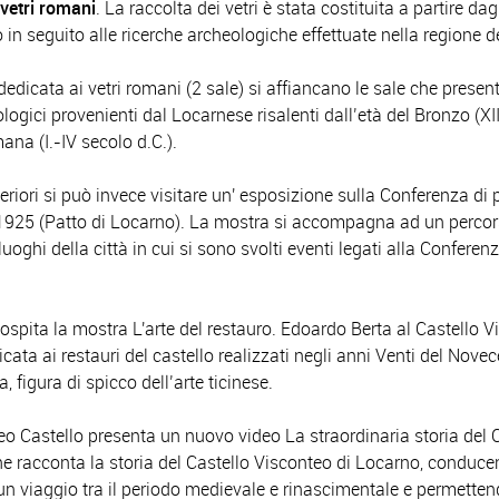
 vetri romani
. La raccolta dei vetri è stata costituita a partire dagl
 in seguito alle ricerche archeologiche effettuate nella regione 
dedicata ai vetri romani (2 sale) si affiancano le sale che presen
ologici provenienti dal Locarnese risalenti dall’età del Bronzo (XII
ana (I.-IV secolo d.C.).
eriori si può invece visitare un' esposizione sulla Conferenza di 
1925 (Patto di Locarno). La mostra si accompagna ad un percor
luoghi della città in cui si sono svolti eventi legati alla Conferen
 ospita la mostra L'arte del restauro. Edoardo Berta al Castello V
cata ai restauri del castello realizzati negli anni Venti del Nove
, figura di spicco dell’arte ticinese.
seo Castello presenta un nuovo video La straordinaria storia del 
e racconta la storia del Castello Visconteo di Locarno, conduce
 un viaggio tra il periodo medievale e rinascimentale e permetten