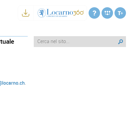
rtuale
@locarno.ch
.