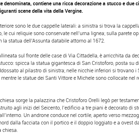
denominata, contiene una ricca decorazione a stucco e due cic
figuranti scene della vita della Vergine.
eriore sono le due cappelle laterali: a sinistra si trova la cappel
le cui reliquie sono conservate nell’urna lignea; sulla parete o
n la statua dell’Assunta databile attorno al 1672.
allineata sul fronte delle case di Via Cittadella, è arricchita da de
stucco: spicca la statua gigantesca di San Cristoforo, posta su d
dossato al pilastro di sinistra; nelle nicchie inferiori si trovano 
mentre le statue dei Santi Vittore e Michele sono collocate nel r
chiesa sorge la palazzina che Cristoforo Orelli legò per testamen
ruito agli inizi del Seicento, l’edificio a tre piani è decorato di s
all’interno. Un androne conduce nel cortile, aperto verso mezzog
nord dalla facciata con il portico e il doppio loggiato e a ovest d
a chiesa.