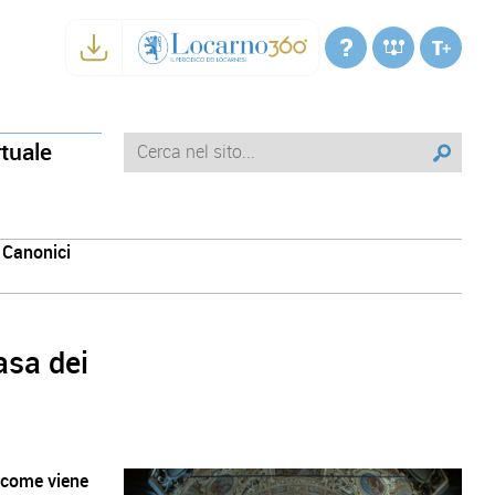
rtuale
 Canonici
asa dei
, come viene