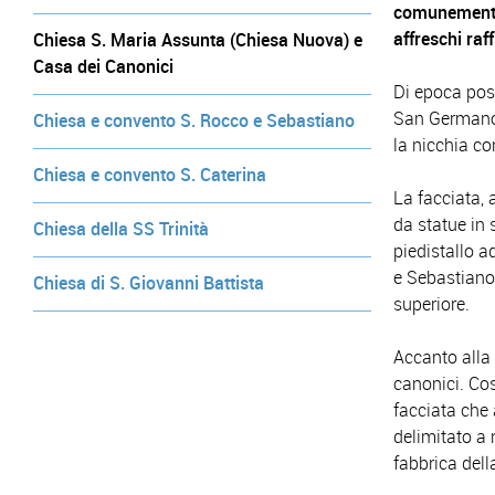
comunemente 
affreschi raf
Chiesa S. Maria Assunta (Chiesa Nuova) e
Casa dei Canonici
Di epoca post
San Germano, 
Chiesa e convento S. Rocco e Sebastiano
la nicchia co
Chiesa e convento S. Caterina
La facciata, 
da statue in 
Chiesa della SS Trinità
piedistallo ad
e Sebastiano 
Chiesa di S. Giovanni Battista
superiore.
Accanto alla 
canonici. Cost
facciata che 
delimitato a 
fabbrica dell