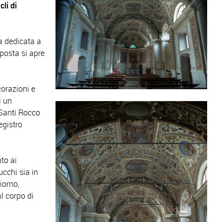
li di
la dedicata a
pposta si apre
corazioni e
i un
i Santi Rocco
egistro
to ai
tucchi sia in
iorno,
al corpo di