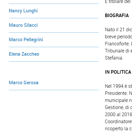
È titolare del
Nancy Lunghi
BIOGRAFIA
Mauro Silacci
Nato il 21 d
breve period
Marco Pellegrini
Francoforte. 
Tribunale di
Elena Zaccheo
Stefania.
IN POLITICA
Marco Gerosa
Nel 1994 è s
Presidente. N
municipale n
Gestione, di 
2000 al 2016
Coordinatore
ricoperto la 