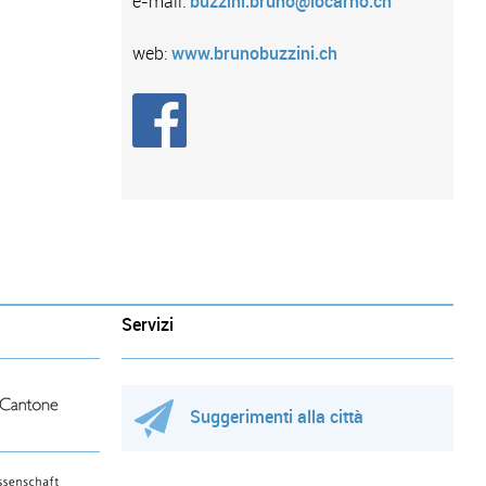
e-mail:
buzzini.bruno@locarno.ch
web:
www.brunobuzzini.ch
Servizi
Suggerimenti alla città