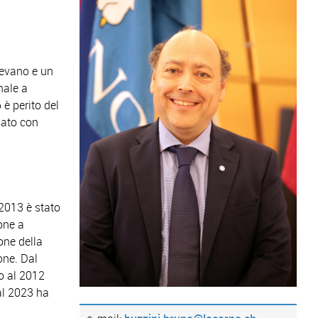
revano e un
nale a
 è perito del
sato con
2013 è stato
ione a
one della
one. Dal
o al 2012
al 2023 ha