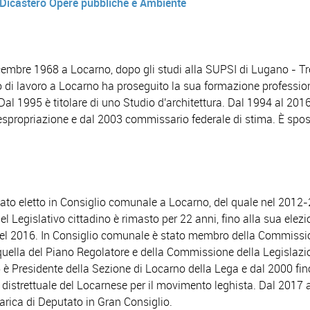
Dicastero Opere pubbliche e Ambiente
icembre 1968 a Locarno, dopo gli studi alla SUPSI di Lugano - T
o di lavoro a Locarno ha proseguito la sua formazione professio
Dal 1995 è titolare di uno Studio d'architettura. Dal 1994 al 2016
 espropriazione e dal 2003 commissario federale di stima. È spo
tato eletto in Consiglio comunale a Locarno, del quale nel 2012-
el Legislativo cittadino è rimasto per 22 anni, fino alla sua elez
el 2016. In Consiglio comunale è stato membro della Commissi
quella del Piano Regolatore e della Commissione della Legislazi
 è Presidente della Sezione di Locarno della Lega e dal 2000 fin
 distrettuale del Locarnese per il movimento leghista. Dal 2017 
carica di Deputato in Gran Consiglio.