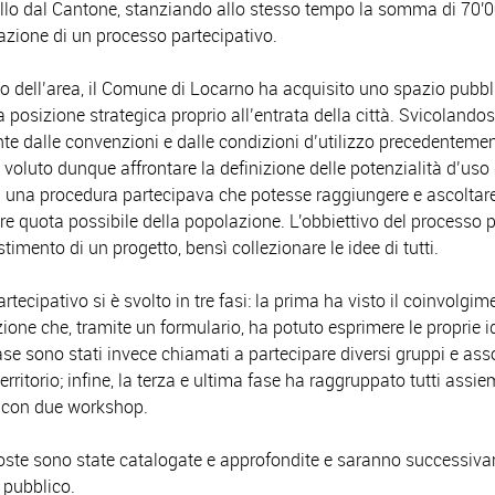
llo dal Cantone, stanziando allo stesso tempo la somma di 70'0
zazione di un processo partecipativo.
o dell’area, il Comune di Locarno ha acquisito uno spazio pubbl
a posizione strategica proprio all’entrata della città. Svicolandos
te dalle convenzioni e dalle condizioni d’utilizzo precedentement
voluto dunque affrontare la definizione delle potenzialità d’uso
a una procedura partecipava che potesse raggiungere e ascoltare 
e quota possibile della popolazione. L'obbiettivo del processo 
stimento di un progetto, bensì collezionare le idee di tutti.
rtecipativo si è svolto in tre fasi: la prima ha visto il coinvolgim
ione che, tramite un formulario, ha potuto esprimere le proprie i
se sono stati invece chiamati a partecipare diversi gruppi e ass
erritorio; infine, la terza e ultima fase ha raggruppato tutti assie
 con due workshop.
poste sono state catalogate e approfondite e saranno successiv
 pubblico.