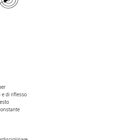
per
e di riflesso
uesto
 constante
erdisciplinare