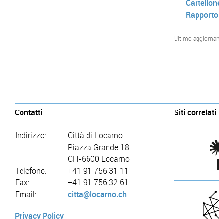
Cartellon
Rapporto 
Ultimo aggiorna
Contatti
Siti correlati
Indirizzo:
Città di Locarno
Piazza Grande 18
CH-6600 Locarno
Telefono:
+41 91 756 31 11
Fax:
+41 91 756 32 61
Email:
citta@locarno.ch
Privacy Policy