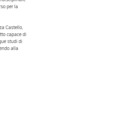
rso per la
za Castello,
etto capace di
que studi di
tendo alla