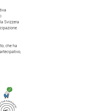
tiva
i
lla Svizzera
tecipazione.
tto, che ha
rtecipativo,