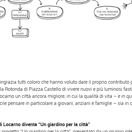
ringrazia tutti coloro che hanno voluto dare il proprio contributo 
la Rotonda di Piazza Castello di vivere nuovi e più luminosi fasti 
ocarno un città ancora migliore, in cui la qualità di vita – e in q
cile pensare in particolare a giovani, anziani e famiglie – sia in
i Locarno diventa “Un giardino per la città”
 Il progetto “Un giardino per la città”, presentato da un gruppo int