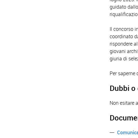
guidato dallo
riqualificazi
Il concorso i
coordinato da
rispondere al
giovani archi
giuria di sel
Per saperne d
Dubbi o
Non esitare a
Document
Comunica