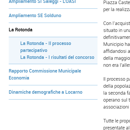
Ampliamento SI Saleggi - L'OASI
Piazza Caste
per la realiz
Ampliamento SE Solduno
Con l’acquist
La Rotonda
situato in un
definitivamen
La Rotonda - Il processo
Municipio ha 
partecipativo
affidandosi 
La Rotonda - I risultati del concorso
della maggior
non era l'alle
Rapporto Commissione Municipale
Economia
Il processo pa
della popolaz
Dinamiche demografiche a Locarno
la seconda fa
operano sul t
associazioni
Tutte le pro
presentate al