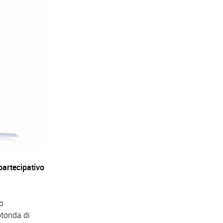
artecipativo
o
otonda di