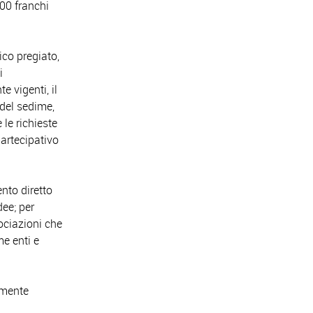
00 franchi
ico pregiato,
i
e vigenti, il
 del sedime,
le richieste
partecipativo
ento diretto
dee; per
ociazioni che
me enti e
amente