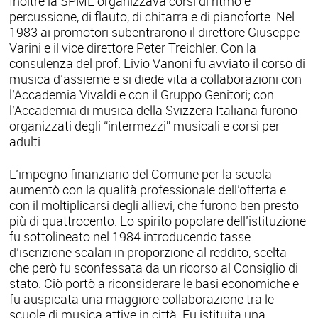
Inoltre la SPML organizzava corsi di ritmo e
percussione, di flauto, di chitarra e di pianoforte. Nel
1983 ai promotori subentrarono il direttore Giuseppe
Varini e il vice direttore Peter Treichler. Con la
consulenza del prof. Livio Vanoni fu avviato il corso di
musica d’assieme e si diede vita a collaborazioni con
l’Accademia Vivaldi e con il Gruppo Genitori; con
l’Accademia di musica della Svizzera Italiana furono
organizzati degli “intermezzi” musicali e corsi per
adulti.
L’impegno finanziario del Comune per la scuola
aumentò con la qualità professionale dell’offerta e
con il moltiplicarsi degli allievi, che furono ben presto
più di quattrocento. Lo spirito popolare dell’istituzione
fu sottolineato nel 1984 introducendo tasse
d’iscrizione scalari in proporzione al reddito, scelta
che però fu sconfessata da un ricorso al Consiglio di
stato. Ciò portò a riconsiderare le basi economiche e
fu auspicata una maggiore collaborazione tra le
scuole di musica attive in città. Fu istituita una