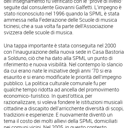
dell’insegnamento fu verificato con le “prove di livello”
seguite dal consulente Giovanni Galfetti. L’impegno è
stato riconosciuto nel 1996 quando la SPML è stata
ammessa nella Federazione delle Scuole di musica
ticinesi, che a sua volta fa parte dell’Associazione
svizzera delle scuole di musica.
Una tappa importante è stata conseguita nel 2000
con l’inaugurazione della nuova sede in Casa Bastoria
a Solduno, ciò che ha dato alla SPML un punto di
riferimento e nuova visibilità. Nel contempo lo slancio
da cui erano nate le iniziative degli anni ’70 si era
esaurito e si erano modificate le priorità dell’impegno
pubblico. La politica culturale comunale fu per
qualche tempo ridotta ad ancella del promovimento
economico-turistico. In quest’ottica, per
razionalizzare, si voleva fondere le istituzioni musicali
cittadine a discapito dell’arricchente diversità di scopi,
tradizioni e esperienze. E nuovamente diventò un
tema il costo dei molti allievi della SPML domiciliati
nei comuni vicini. Nel 2005, in questo contesto