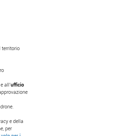
 territorio
ro
 e all’
ufficio
’approvazione
 drone.
ivacy e della
e, per
 volo per i