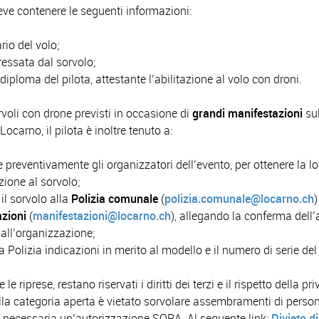
eve contenere le seguenti informazioni:
rio del volo;
ressata dal sorvolo;
diploma del pilota, attestante l’abilitazione al volo con droni.
rvoli con drone previsti in occasione di
grandi manifestazioni
sul
 Locarno, il pilota è
inoltre
tenuto a:
e preventivamente gli organizzatori dell’evento, per ottenere la lo
zione al sorvolo;
 il sorvolo alla
Polizia comunale
(
polizia.comunale@locarno.ch
)
zioni
(
manifestazioni@locarno.ch
), allegando la conferma dell
dall’organizzazione;
la Polizia indicazioni in merito al modello e il numero di serie del
 le riprese, restano riservati i diritti dei terzi e il rispetto della pr
lla categoria aperta è vietato sorvolare assembramenti di person
è necessaria un’autorizzazione SORA. Al seguente link:
Divieto di