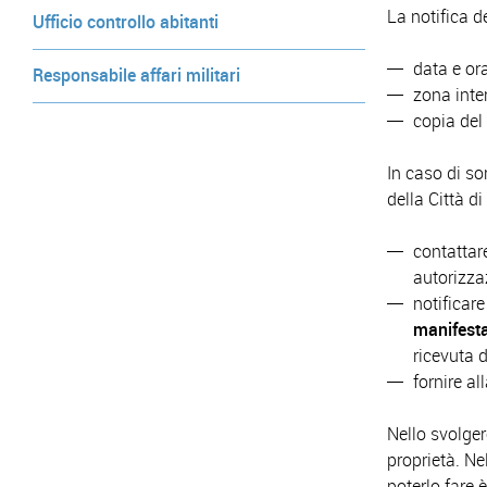
La notifica d
Ufficio controllo abitanti
data e ora
Responsabile affari militari
zona inte
copia del 
In caso di so
della Città di
contattar
autorizza
notificare
manifesta
ricevuta 
fornire al
Nello svolgere
proprietà. Ne
poterlo fare 