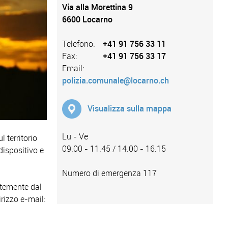
Via alla Morettina 9
6600 Locarno
Telefono:
+41 91 756 33 11
Fax:
+41 91 756 33 17
Email:
polizia.comunale@locarno.ch
Visualizza sulla mappa
Lu - Ve
 territorio
09.00 - 11.45 / 14.00 - 16.15
 dispositivo e
Numero di emergenza 117
temente dal
irizzo e-mail: