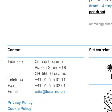
droni - Aero
per droni
.
Ultimo aggiorna
Contatti
Siti correlati
Indirizzo:
Città di Locarno
Piazza Grande 18
CH-6600 Locarno
Telefono:
+41 91 756 31 11
Fax:
+41 91 756 32 61
Email:
citta@locarno.ch
Privacy Policy
Cookie Policy