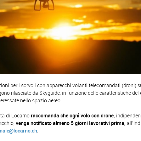
ioni per i sorvoli con apparecchi volanti telecomandati (droni) sul
gono rilasciate da
Skyguide
, in funzione delle caratteristiche del
teressate nello spazio aereo.
ttà di Locarno
raccomanda che ogni volo con drone,
indipenden
recchio,
venga
notificato
almeno 5 giorni lavorativi prima,
all’ind
unale@locarno.ch
.